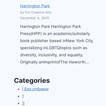
Harrington Park
by Pro Creative Arts
December 4, 2025
Harrington Park Harrington Park
Press(HPP) is an academic/scholarly
book publisher based inNew York City,
specializing inLGBTQtopics such as
diversity, inclusivity, and equality.
Originally animprintofThe Haworth...
Categories
! Без рубрики
1
3