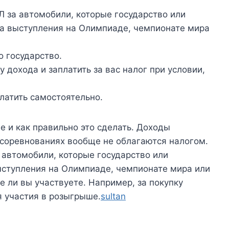
 за автомобили, которые государство или
за выступления на Олимпиаде, чемпионате мира
 государство.
дохода и заплатить за вас налог при условии,
латить самостоятельно.
е и как правильно это сделать. Доходы
 соревнованиях вообще не облагаются налогом.
 автомобили, которые государство или
ыступления на Олимпиаде, чемпионате мира или
ее ли вы участвуете. Например, за покупку
я участия в розыгрыше.
sultan