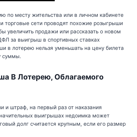
ю по месту жительства или в личном кабинете
 и торговые сети проводят похожие розыгрыши
бы увеличить продажи или рассказать о новом
ДФЛ за выигрыш в спортивных ставках
ши в лотерею нельзя уменьшать на цену билета
у суммы.
а В Лотерею, Облагаемого
и и штраф, на первый раз от наказания
и значительных выигрышах недоимка может
говый долг считается крупным, если его размер