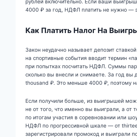
рублей включительно. Если ваши выигрыш
4000 ₽ за год, НДФЛ платить не нужно — э
Как Платить Налог На Выигр
Закон неудачно называет депозит ставкой 
на спортивные события вводит термин «пар
при попытках посчитать НДФЛ. Суммы пар
сколько вы внесли и снимаете. За год вы 
thousand ₽. Это меньше 4000 ₽, поэтому н
Если получили больше, из выигрышей можн
не от того, что именно вы выиграли, а от 
по итогам участия в соревновании или шо
НДФЛ по прогрессивной шкале — от thirtee
зарегистрировали промокод и выиграли по