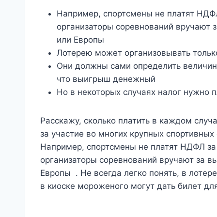
Например, спортсмены не платят НДФЛ
организаторы соревнований вручают 
или Европы
Лотерею может организовывать только
Они должны сами определить величину 
что выигрыш денежный
Но в некоторых случаях налог нужно п
Расскажу, сколько платить в каждом случа
за участие во многих крупных спортивных
Например, спортсмены не платят НДФЛ за
организаторы соревнований вручают за в
Европы . Не всегда легко понять, в лотер
в киоске мороженого могут дать билет дл