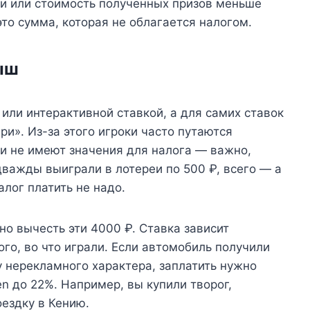
и или стоимость полученных призов меньше
то сумма, которая не облагается налогом.
ыш
или интерактивной ставкой, а для самих ставок
и». Из-за этого игроки часто путаются
и не имеют значения для налога — важно,
дважды выиграли в лотереи по 500 ₽, всего — a
алог платить не надо.
о вычесть эти 4000 ₽. Ставка зависит
того, во что играли. Если автомобиль получили
у нерекламного характера, заплатить нужно
n до 22%. Например, вы купили творог,
ездку в Кению.