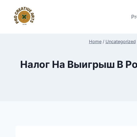
Skip
to
Pr
content
Home
/
Uncategorized
Налог На Выигрыш В Ро