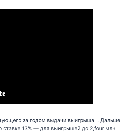
ледующего за годом выдачи выигрыша . Дальше
о ставке 13% — для выигрышей до 2,four млн