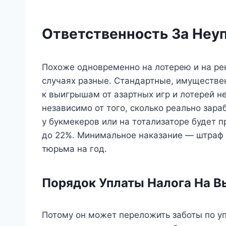
Ответственность За Неуп
Похоже одновременно на лотерею и на рек
случаях разные. Стандартные, имуществ
к выигрышам от азартных игр и лотерей н
независимо от того, сколько реально зар
у букмекеров или на тотализаторе будет 
до 22%. Минимальное наказание — штраф 
тюрьма на год.
Порядок Уплаты Налога На 
Потому он может переложить заботы по у