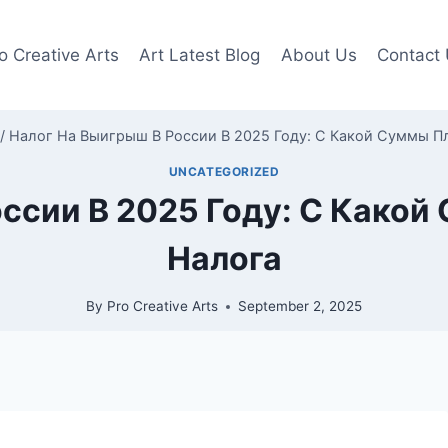
o Creative Arts
Art Latest Blog
About Us
Contact
/
Налог На Выигрыш В России В 2025 Году: С Какой Суммы Пл
UNCATEGORIZED
ссии В 2025 Году: С Какой
Налога
By
Pro Creative Arts
September 2, 2025