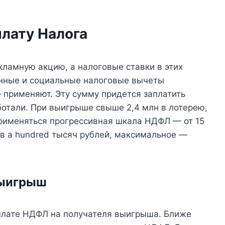
лату Налога
ламную акцию, а налоговые ставки в этих
енные и социальные налоговые вычеты
е применяют. Эту сумму придется заплатить
аботали. При выигрыше свыше 2,4 млн в лотерею,
применяться прогрессивная шкала НДФЛ — от 15
в a hundred тысяч рублей, максимальное —
Выигрыш
плате НДФЛ на получателя выигрыша. Ближе