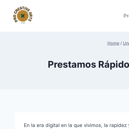
Skip
to
Pr
content
Home
/
Un
Prestamos Rápidos
En la era digital en la que vivimos, la rapide