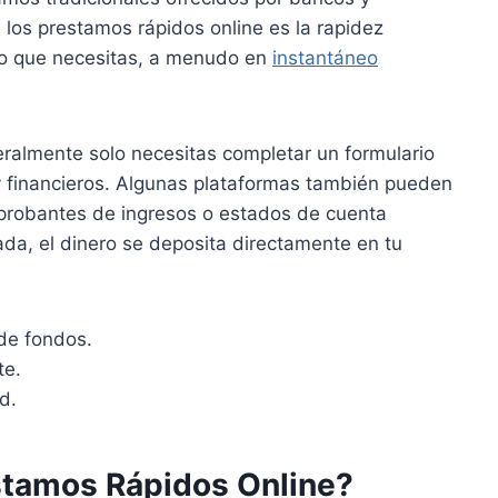
e los prestamos rápidos online es la rapidez
ro que necesitas, a menudo en
instantáneo
neralmente solo necesitas completar un formulario
y financieros. Algunas plataformas también pueden
probantes de ingresos o estados de cuenta
ada, el dinero se deposita directamente en tu
de fondos.
te.
d.
stamos Rápidos Online?