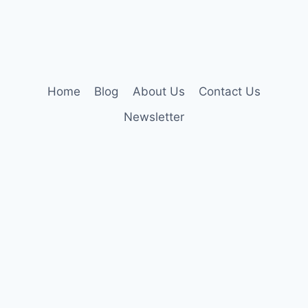
Home
Blog
About Us
Contact Us
Newsletter