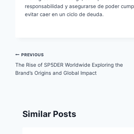
responsabilidad y asegurarse de poder cumpl
evitar caer en un ciclo de deuda.
Post
PREVIOUS
The Rise of SP5DER Worldwide Exploring the
navigation
Brand’s Origins and Global Impact
Similar Posts