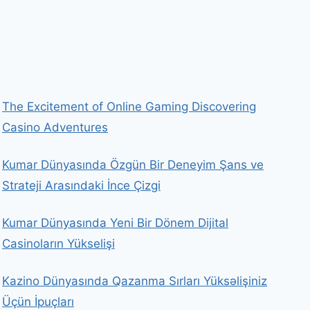
The Excitement of Online Gaming Discovering
Casino Adventures
Kumar Dünyasında Özgün Bir Deneyim Şans ve
Strateji Arasındaki İnce Çizgi
Kumar Dünyasında Yeni Bir Dönem Dijital
Casinoların Yükselişi
Kazino Dünyasında Qazanma Sırları Yüksəlişiniz
Üçün İpuçları