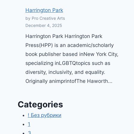
Harrington Park
by Pro Creative Arts
December 4, 2025
Harrington Park Harrington Park
Press(HPP) is an academic/scholarly
book publisher based inNew York City,
specializing inLGBTQtopics such as
diversity, inclusivity, and equality.
Originally animprintofThe Haworth...
Categories
! Без рубрики
1
3