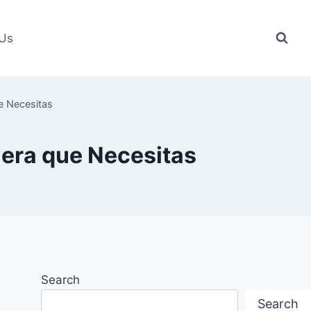
 Us
e Necesitas
iera que Necesitas
Search
Search