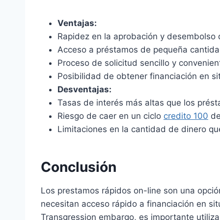
Ventajas:
Rapidez en la aprobación y desembolso 
Acceso a préstamos de pequeña cantida
Proceso de solicitud sencillo y convenien
Posibilidad de obtener financiación en s
Desventajas:
Tasas de interés más altas que los prést
Riesgo de caer en un ciclo
credito 100
de
Limitaciones en la cantidad de dinero que
Conclusión
Los prestamos rápidos on-line son una opció
necesitan acceso rápido a financiación en si
Transgression embargo, es importante utiliz